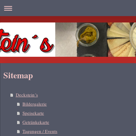
Sitemap
Deckstein´s
Bildergalerie
Speisekarte
Getränkekarte
Tagungen / Events