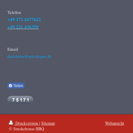
Telefon
+49 172 4477622
+49 221 436350
Email
decksteins@netcologne.de
Teilen
Druckversion
|
Sitemap
Webansicht
© Smokehouse-BBQ