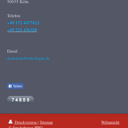
50935 Köln
Telefon
+49 172 4477622
+49 221 436350
Email
decksteins@netcologne.de
Teilen
Druckversion
|
Sitemap
Webansicht
© Smokehouse-BBQ